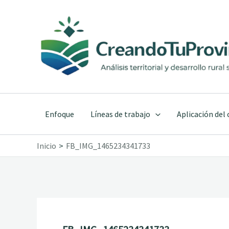
Ir
al
contenido
Enfoque
Líneas de trabajo
Aplicación del
Inicio
FB_IMG_1465234341733