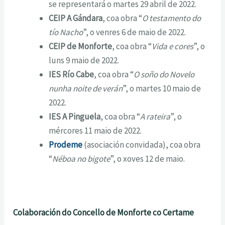
se representará o martes 29 abril de 2022.
CEIP A Gándara
, coa obra “
O testamento do
tío Nacho
”, o venres 6 de maio de 2022.
CEIP de Monforte
, coa obra “
Vida e cores
”, o
luns 9 maio de 2022.
IES Río Cabe
, coa obra “
O soño do Novelo
nunha noite de verán
”, o martes 10 maio de
2022.
IES A Pinguela
, coa obra “
A rateira
”, o
mércores 11 maio de 2022.
Prodeme
(asociación convidada), coa obra
“
Néboa no bigote
”, o xoves 12 de maio.
Colaboración do Concello de Monforte co Certame