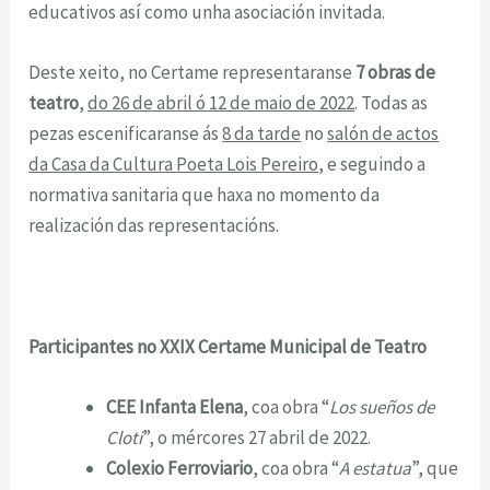
educativos así como unha asociación invitada.
Deste xeito, no Certame representaranse
7 obras de
teatro
,
do 26 de abril ó 12 de maio de 2022
. Todas as
pezas escenificaranse ás
8 da tarde
no
salón de actos
da Casa da Cultura Poeta Lois Pereiro
, e seguindo a
normativa sanitaria que haxa no momento da
realización das representacións.
Participantes no XXIX Certame Municipal de Teatro
CEE Infanta Elena
, coa obra “
Los sueños de
Cloti
”, o mércores 27 abril de 2022.
Colexio Ferroviario
, coa obra “
A estatua
”, que