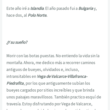
Este año iré a
Islandia
. El año pasado fui a
Bulgaria
y,
hace dos, al
Polo Norte.
¿Y su sueño?
Morir con las botas puestas. No entiendo la vida sin la
montaña. Ahora, me dedico más a recorrer caminos
antiguos de bueyes, olvidados e, incluso,
intransitables en
Vega de Valcarce-Villafranca-
Piedrafita
, por los que antiguamente subían los
bueyes cargados por sitios increíbles y que brinda
unos paisajes maravillosos. También practico esquí de
travesía. Estoy disfrutando por Vega de Valcarce,