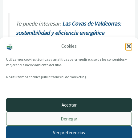
Te puede interesar:
Las Covas de Valdeorras:
sostenibilidad y eficiencia energética
Cookies
Utilizamos cookies técnicas y analíticas para medir el uso de los contenidos y
mejorar el funcionamiento del sitio.
No utilizamos cookies publicitarias ni de marketing.
Aceptar
© 2014–2026 creandotuprovincia.es · Todos los derechos reservados
Denegar
Aviso legal
Política de Privacidad
Ver preferencias
Política de Cookies