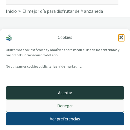
Inicio
El mejor día para disfrutar de Manzaneda
Cookies
El mejor día para disfrutar de Manzaneda
Utilizamos cookies técnicas y analíticas para medir el uso de los contenidos y
mejorar el funcionamiento del sitio.
No utilizamos cookies publicitarias ni de marketing.
Aceptar
© 2014–2026 creandotuprovincia.es · Todos los derechos reservados
Denegar
Aviso legal
Política de Privacidad
Ver preferencias
Política de Cookies
Archivo histórico
Contacto