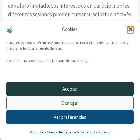
con aforo limitado. Los interesados en participar en las
diferentes sesiones pueden cursar su solicitud a través
de la página web del Centro Superior de Hostelería de
Cookies
Galicia
en el siguiente enlace
.
Utilizamos cookies técnicas y analíticas para medir el uso de los contenidos y
mejorar el funcionamiento del sitio.
No utilizamos cookies publicitarias ni de marketing.
Aceptar
© 2014–2026 creandotuprovincia.es · Todos los derechos reservados
Denegar
Aviso legal
Política de Privacidad
Ver preferencias
Política de Cookies
Archivo histórico
Contacto
Política de Cookies
Política de Privacidad
Aviso legal