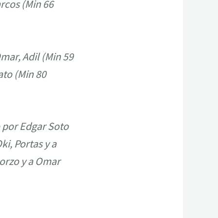
arcos (Min 66
mar, Adil (Min 59
ato (Min 80
o por Edgar Soto
i, Portas y a
Corzo y a Omar