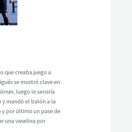
o que creaba juego a
vigués se mostró clave en
rner, luego le serviría
ro y mandó el balón a la
o y por último un pase de
ar una vaselina por