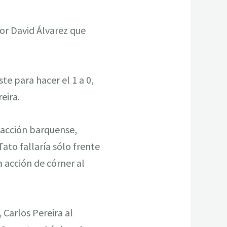
por David Álvarez que
te para hacer el 1 a 0,
eira.
reacción barquense,
ato fallaría sólo frente
a acción de córner al
 Carlos Pereira al