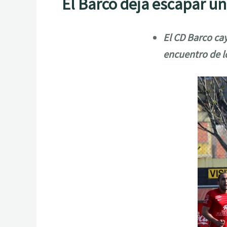
El Barco deja escapar u
El CD Barco cay
encuentro de l