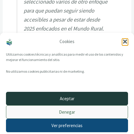
seleccionado varios de otro enfoque
para que puedan seguir siendo
accesibles a pesar de estar desde
2025 enfocados en el Mundo Rural.
Cookies
Utilizamos cookies técnicas y analíticas para medir el uso de los contenidos y
mejorar el funcionamiento del sitio.
No utilizamos cookies publicitarias ni de marketing.
Aceptar
© 2014–2026 creandotuprovincia.es · Todos los derechos reservados
Denegar
Aviso legal
Política de Privacidad
Ver preferencias
Política de Cookies
Archivo histórico