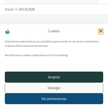
Inicio
DSC02428
Cookies
DSC02428
Utilizamos cookies técnicas y analíticas para medir el uso de los contenidos y
mejorar el funcionamiento del sitio.
No utilizamos cookies publicitarias ni de marketing.
Aceptar
© 2014–2026 creandotuprovincia.es · Todos los derechos reservados
Denegar
Aviso legal
Política de Privacidad
Ver preferencias
Política de Cookies
Archivo histórico
Contacto