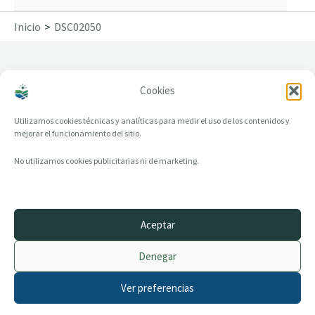
Inicio
DSC02050
Cookies
DSC02050
Utilizamos cookies técnicas y analíticas para medir el uso de los contenidos y
mejorar el funcionamiento del sitio.
No utilizamos cookies publicitarias ni de marketing.
Aceptar
© 2014–2026 creandotuprovincia.es · Todos los derechos reservados
Denegar
Aviso legal
Política de Privacidad
Ver preferencias
Política de Cookies
Archivo histórico
Contacto