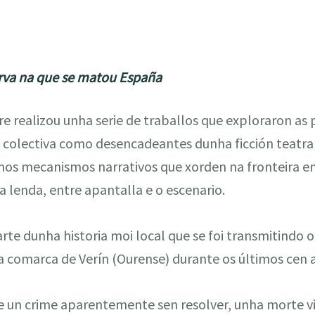
urva na que se matou España
 realizou unha serie de traballos que exploraron as p
olectiva como desencadeantes dunha ficción teatral
nos mecanismos narrativos que xorden na fronteira ent
e a lenda, entre apantalla e o escenario.
rte dunha historia moi local que se foi transmitindo 
a comarca de Verín (Ourense) durante os últimos cen 
e un crime aparentemente sen resolver, unha morte v