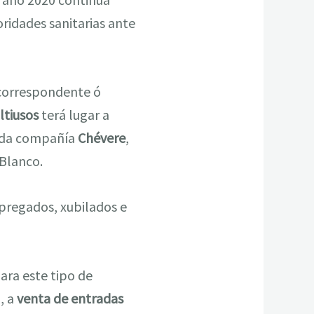
ridades sanitarias ante
 correspondente ó
ltiusos
terá lugar a
da compañía
Chévere
,
 Blanco.
mpregados, xubilados e
ara este tipo de
, a
venta de entradas