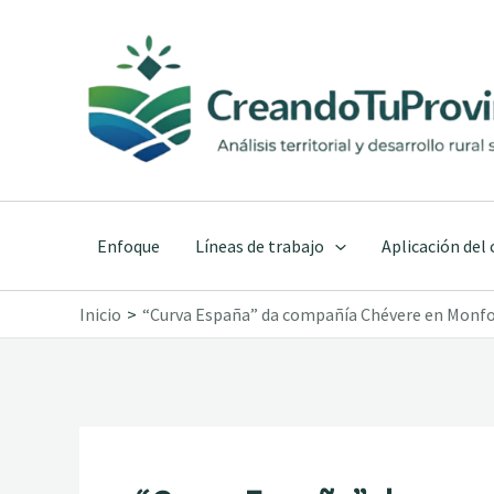
Ir
al
contenido
Enfoque
Líneas de trabajo
Aplicación del
Inicio
“Curva España” da compañía Chévere en Monf