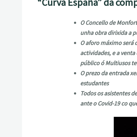
“Curva España” da comp
O Concello de Monfort
unha obra dirixida a p
O aforo máximo será d
actividades, e a venta
público ó Multiusos t
O prezo da entrada xer
estudantes
Todos os asistentes de
ante o Covid-19 co que