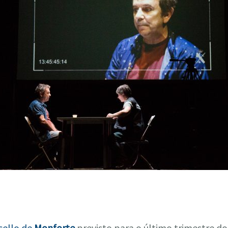
cello de
Monforte
previsto para o último trimestre d