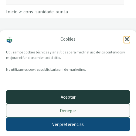
Inicio
cons_sanidade_xunta
Cookies
cons_sanidade_xunta
Utilizamos cookies técnicas y analíticas para medir el uso de los contenidos y
mejorar el funcionamiento del sitio.
No utilizamos cookies publicitarias ni de marketing.
Aceptar
© 2014–2026 creandotuprovincia.es · Todos los derechos reservados
Denegar
Aviso legal
Política de Privacidad
Ver preferencias
Política de Cookies
Archivo histórico
Contacto