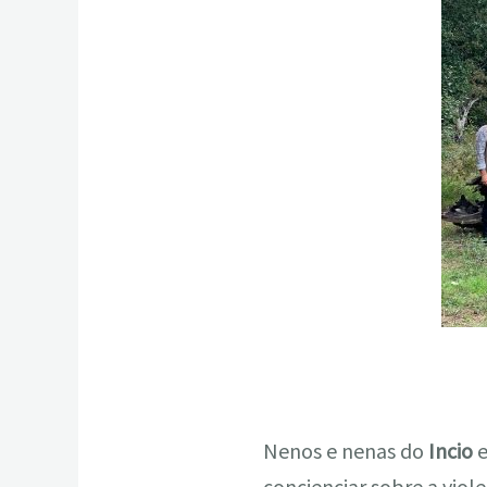
Nenos e nenas do
Incio
e
concienciar sobre a viole