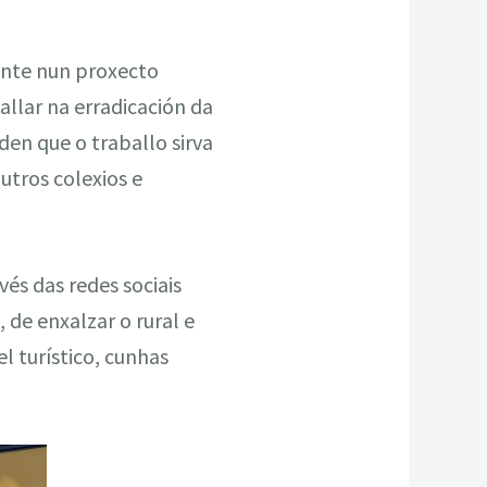
nte nun proxecto
allar na erradicación da
den que o traballo sirva
utros colexios e
vés das redes sociais
 de enxalzar o rural e
l turístico, cunhas