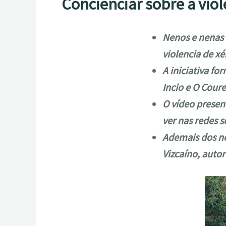
Concienciar sobre a viol
Nenos e nenas 
violencia de xé
A iniciativa f
Incio e O Coure
O vídeo presen
ver nas redes 
Ademais dos ne
Vizcaíno, auto