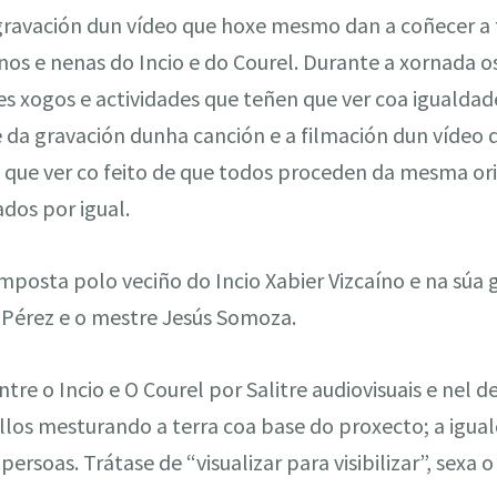
gravación dun vídeo que hoxe mesmo dan a coñecer a tr
os e nenas do Incio e do Courel. Durante a xornada o
es xogos e actividades que teñen que ver coa igualdade
da gravación dunha canción e a filmación dun vídeo q
que ver co feito de que todos proceden da mesma orixe
dos por igual.
composta polo veciño do Incio Xabier Vizcaíno e na súa
 Pérez e o mestre Jesús Somoza.
ntre o Incio e O Courel por Salitre audiovisuais e nel 
los mesturando a terra coa base do proxecto; a igual
persoas. Trátase de “visualizar para visibilizar”, sexa o