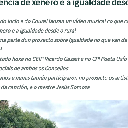
encia de xénero e a igualdade desd
do Incio e do Courel lanzan un vídeo musical co que c
nero e a igualdade desde o rural
orma parte dun proxecto sobre igualdade no que van d
l
tado hoxe no CEIP Ricardo Gasset e no CPI Poeta Uxío
sociais de ambos os Concellos
nos e nenas tamén participaron no proxecto os artista
r da canción, e o mestre Jesús Somoza