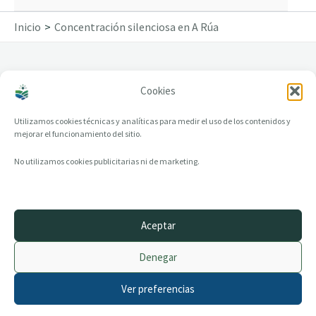
Inicio
Concentración silenciosa en A Rúa
Cookies
Concentración silenciosa en A Rúa
Utilizamos cookies técnicas y analíticas para medir el uso de los contenidos y
mejorar el funcionamiento del sitio.
No utilizamos cookies publicitarias ni de marketing.
Aceptar
© 2014–2026 creandotuprovincia.es · Todos los derechos reservados
Denegar
Aviso legal
Política de Privacidad
Ver preferencias
Política de Cookies
Archivo histórico
Contacto