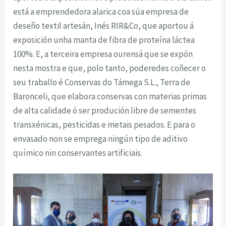
está a emprendedora alarica coa súa empresa de
deseño textil artesán, Inés RIR&Co, que aportou á
exposición unha manta de fibra de proteína láctea
100%. E, a terceira empresa ourensá que se expón
nesta mostra e que, polo tanto, poderedes coñecer o
seu traballo é Conservas do Támega S.L., Terra de
Baronceli, que elabora conservas con materias primas
de alta calidade ó ser produción libre de sementes
transxénicas, pesticidas e metais pesados. E para o
envasado non se emprega ningún tipo de aditivo
químico nin conservantes artificiais.