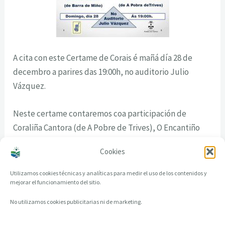
A cita con este Certame de Corais é mañá día 28 de
decembro a parires das 19:00h, no auditorio Julio
Vázquez.
Neste certame contaremos coa participación de
Coraliña Cantora (de A Pobre de Trives), O Encantiño
(de Barra de Miño), O Son Dos Cantares (de Mos) e o
Cookies
Orfeón Trivés (de A Pobra de Trives).
Utilizamos cookies técnicas y analíticas para medir el uso de los contenidos y
mejorar el funcionamiento del sitio.
No utilizamos cookies publicitarias ni de marketing.