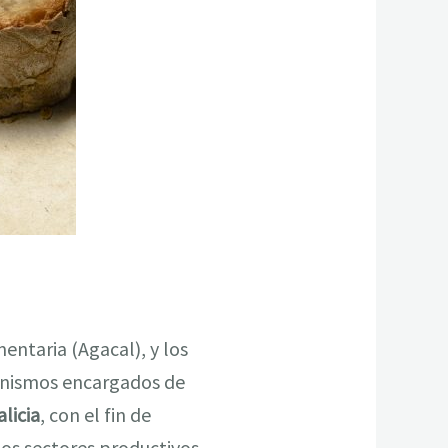
entaria (Agacal), y los
anismos encargados de
licia
, con el fin de
dos sectores productivos