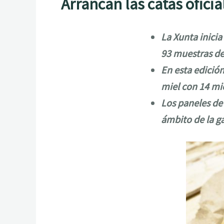
Arrancan las catas oficia
La Xunta inicia
93 muestras de
En esta edición
miel con 14 mie
Los paneles de
ámbito de la g