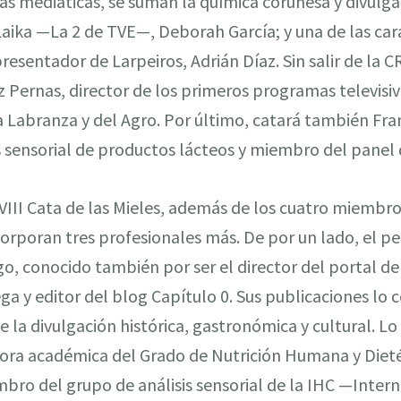
más mediáticas, se suman la química coruñesa y divulgad
aika —La 2 de TVE—, Deborah García; y una de las car
 presentador de Larpeiros, Adrián Díaz. Sin salir de la
 Pernas, director de los primeros programas televisiv
a Labranza y del Agro. Por último, catará también Fra
is sensorial de productos lácteos y miembro del panel 
XVIII Cata de las Mieles, además de los cuatro miembro
ncorporan tres profesionales más. De por un lado, el pe
go, conocido también por ser el director del portal de
ga y editor del blog Capítulo 0. Sus publicaciones lo 
e la divulgación histórica, gastronómica y cultural. 
ora académica del Grado de Nutrición Humana y Dietét
mbro del grupo de análisis sensorial de la IHC —Inter