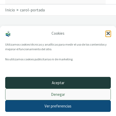
Inicio
carol-portada
Cookies
carol-portada
Utilizamos cookies técnicas y analíticas para medir el uso de los contenidos y
mejorar el funcionamiento del sitio.
No utilizamos cookies publicitarias ni de marketing.
Aceptar
© 2014–2026 creandotuprovincia.es · Todos los derechos reservados
Denegar
Aviso legal
Política de Privacidad
Ver preferencias
Política de Cookies
Archivo histórico
Contacto