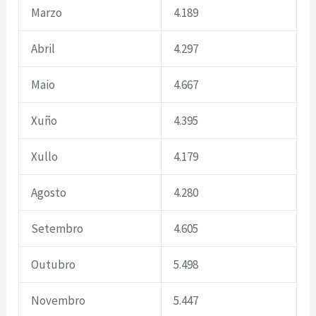
Marzo
4.189
Abril
4.297
Maio
4.667
Xuño
4.395
Xullo
4.179
Agosto
4.280
Setembro
4.605
Outubro
5.498
Novembro
5.447