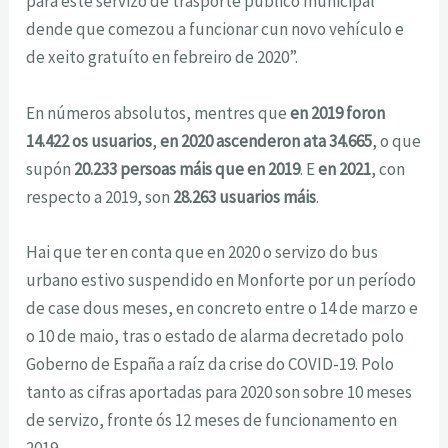
para este servizo de trasporte público municipal
dende que comezou a funcionar cun novo vehículo e
de xeito gratuíto en febreiro de 2020”.
En números absolutos, mentres que
en 2019 foron
14.422 os usuarios
,
en 2020 ascenderon ata
34.665
, o que
supón
20.233 persoas máis que en 2019
. E
en 2021
, con
respecto a 2019, son
28.263 usuarios máis
.
Hai que ter en conta que en 2020 o servizo do bus
urbano estivo suspendido en Monforte por un período
de case dous meses, en concreto entre o 14 de marzo e
o 10 de maio, tras o estado de alarma decretado polo
Goberno de España a raíz da crise do COVID-19. Polo
tanto as cifras aportadas para 2020 son sobre 10 meses
de servizo, fronte ós 12 meses de funcionamento en
2019.