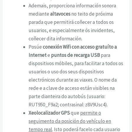
Ademais, proporciona información sonora
mediante
altavoces
no teito de próxima
parada que permitirá coñecer a todos os
usuarios, e especialmente ós invidentes,
coñecer dita información.
Posúe
conexión Wifi con acceso gratuíto a
Internet
e
puntos de recarga USB
para
dispositivos móbiles, para facilitar a todos os
usuarios o uso dos seus dispositivos
electrónicos durante as viaxes. O nome da
rede e a clave de acceso están visibles na
parte dianteira do autobús (usuario:
RUT950_F9a2; contrasinal: z8V9Usc4).
Xeolocalizador GPS
que
permite o
seguimento da posición do vehículo en
tempo real
. Isto poderá facelo cada usuario