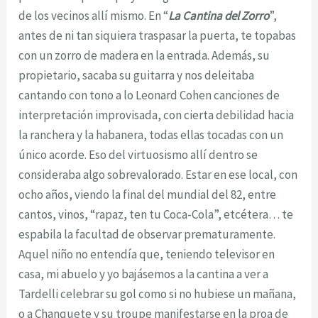
de los vecinos allí mismo. En “
La Cantina del Zorro
”,
antes de ni tan siquiera traspasar la puerta, te topabas
con un zorro de madera en la entrada. Además, su
propietario, sacaba su guitarra y nos deleitaba
cantando con tono a lo Leonard Cohen canciones de
interpretación improvisada, con cierta debilidad hacia
la ranchera y la habanera, todas ellas tocadas con un
único acorde. Eso del virtuosismo allí dentro se
consideraba algo sobrevalorado. Estar en ese local, con
ocho años, viendo la final del mundial del 82, entre
cantos, vinos, “rapaz, ten tu Coca-Cola”, etcétera… te
espabila la facultad de observar prematuramente.
Aquel niño no entendía que, teniendo televisor en
casa, mi abuelo y yo bajásemos a la cantina a ver a
Tardelli celebrar su gol como si no hubiese un mañana,
o a Chanquete y su troupe manifestarse en la proa de