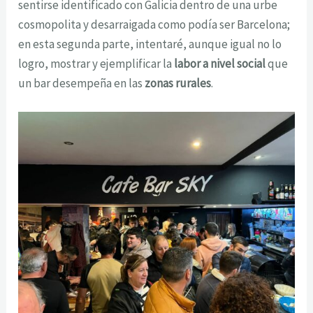
sentirse identificado con Galicia dentro de una urbe
cosmopolita y desarraigada como podía ser Barcelona;
en esta segunda parte, intentaré, aunque igual no lo
logro, mostrar y ejemplificar la
labor a nivel social
que
un bar desempeña en las
zonas rurales
.