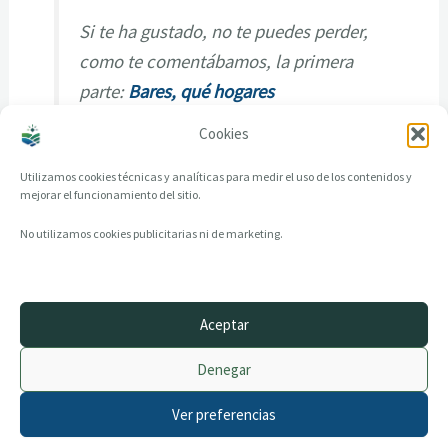
Si te ha gustado, no te puedes perder,
como te comentábamos, la primera
parte:
Bares, qué hogares
Cookies
Utilizamos cookies técnicas y analíticas para medir el uso de los contenidos y
mejorar el funcionamiento del sitio.
No utilizamos cookies publicitarias ni de marketing.
Aceptar
© 2014–2026 creandotuprovincia.es · Todos los derechos reservados
Denegar
Aviso legal
Política de Privacidad
Ver preferencias
Política de Cookies
Archivo histórico