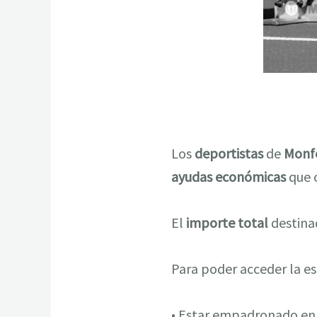
Los
deportistas
de
Monf
ayudas económicas
que 
El
importe total
destina
Para poder acceder la es
• Estar empadronado en