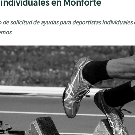
 individuales en Monforte
o de solicitud de ayudas para deportistas individuale
emos