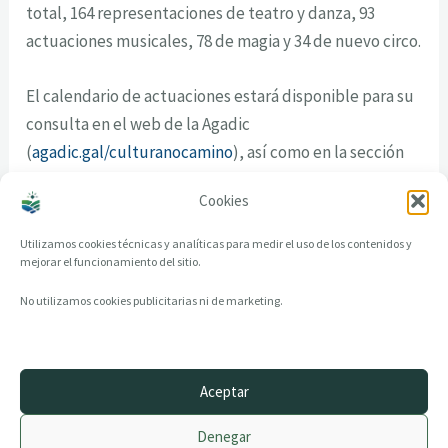
total, 164 representaciones de teatro y danza, 93
actuaciones musicales, 78 de magia y 34 de nuevo circo.
El calendario de actuaciones estará disponible para su
consulta en el web de la Agadic
(
agadic.gal/culturanocamino
), así como en la sección
de agenda de la página de Cultura de la Xunta de
Cookies
Galicia (
cultura.gal/gl/agenda
).
Utilizamos cookies técnicas y analíticas para medir el uso de los contenidos y
mejorar el funcionamiento del sitio.
No utilizamos cookies publicitarias ni de marketing.
Aceptar
© 2014–2026 creandotuprovincia.es · Todos los derechos reservados
Denegar