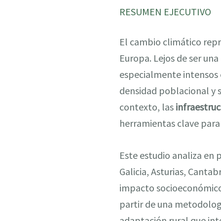
RESUMEN EJECUTIVO
El cambio climático rep
Europa. Lejos de ser una
especialmente intensos 
densidad poblacional y 
contexto, las
infraestru
herramientas clave para c
Este estudio analiza en 
Galicia, Asturias, Cantab
impacto socioeconómico y 
partir de una metodologí
adaptación rural que int