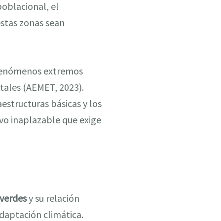
poblacional, el
estas zonas sean
a fenómenos extremos
stales (AEMET, 2023).
estructuras básicas y los
tivo inaplazable que exige
 verdes
y su relación
daptación climática.