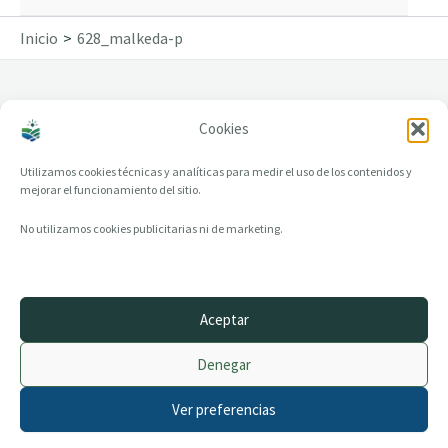
Inicio
628_malkeda-p
Cookies
628_malkeda-p
Utilizamos cookies técnicas y analíticas para medir el uso de los contenidos y
mejorar el funcionamiento del sitio.
No utilizamos cookies publicitarias ni de marketing.
Aceptar
© 2014–2026 creandotuprovincia.es · Todos los derechos reservados
Denegar
Aviso legal
Política de Privacidad
Ver preferencias
Política de Cookies
Archivo histórico
Contacto