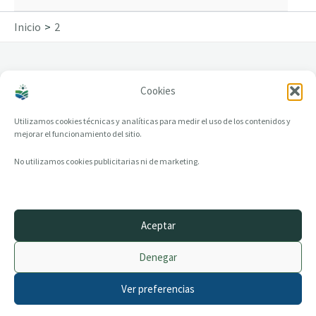
Inicio
2
Cookies
2
Utilizamos cookies técnicas y analíticas para medir el uso de los contenidos y
mejorar el funcionamiento del sitio.
No utilizamos cookies publicitarias ni de marketing.
Aceptar
© 2014–2026 creandotuprovincia.es · Todos los derechos reservados
Denegar
Aviso legal
Política de Privacidad
Ver preferencias
Política de Cookies
Archivo histórico
Contacto