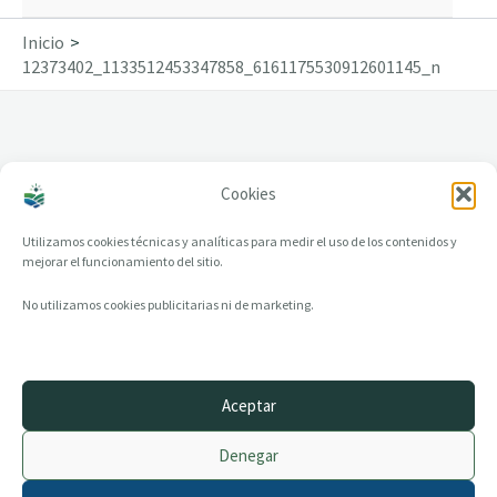
Inicio
12373402_1133512453347858_6161175530912601145_n
Cookies
12373402_1133512453347858_6161175530912
601145_n
Utilizamos cookies técnicas y analíticas para medir el uso de los contenidos y
mejorar el funcionamiento del sitio.
No utilizamos cookies publicitarias ni de marketing.
Aceptar
© 2014–2026 creandotuprovincia.es · Todos los derechos reservados
Denegar
Aviso legal
Política de Privacidad