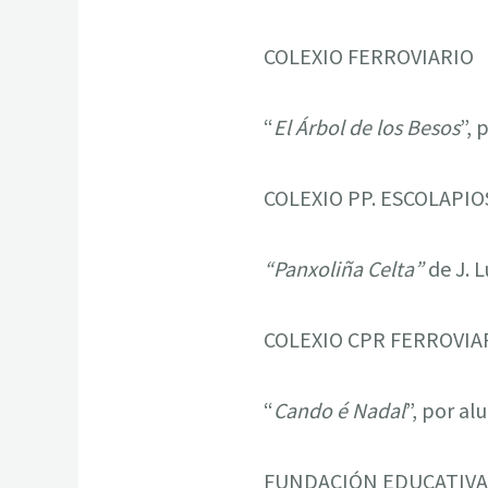
COLEXIO FERROVIARIO
“
El Árbol de los Besos
”, 
COLEXIO PP. ESCOLAPIO
“Panxoliña Celta”
de J. L
COLEXIO CPR FERROVIA
“
Cando é Nadal
”, por al
FUNDACIÓN EDUCATIVA