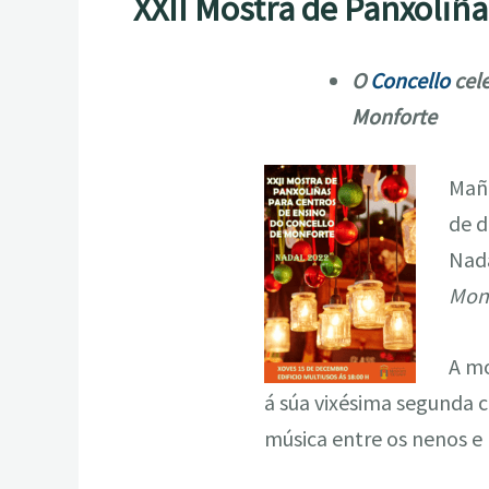
XXII Mostra de Panxoliñ
O
Concello
cele
Monforte
Mañ
de d
Nad
Mon
A mo
á súa vixésima segunda c
música entre os nenos e 