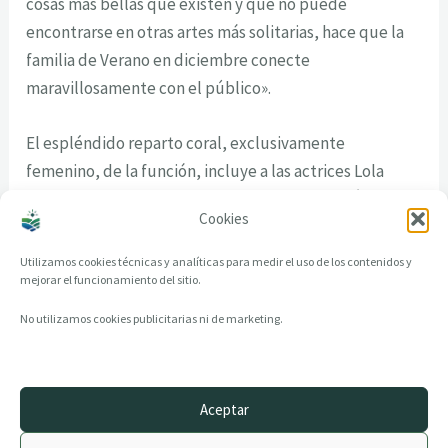
cosas más bellas que existen y que no puede
encontrarse en otras artes más solitarias, hace que la
familia de Verano en diciembre conecte
maravillosamente con el público».
El espléndido reparto coral, exclusivamente
femenino, de la función, incluye a las actrices Lola
Cordón, Pilar Manso , Virginia Frutos, Carolina África y
Cookies
Almudena Mestre.
Utilizamos cookies técnicas y analíticas para medir el uso de los contenidos y
mejorar el funcionamiento del sitio.
No utilizamos cookies publicitarias ni de marketing.
Aceptar
© 2014–2026 creandotuprovincia.es · Todos los derechos reservados