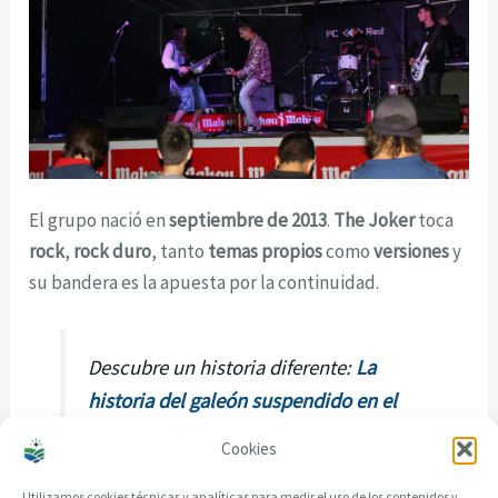
El grupo nació en
septiembre de 2013
.
The Joker
toca
rock
,
rock duro
, tanto
temas propios
como
versiones
y
su bandera es la apuesta por la continuidad.
Descubre un historia diferente:
La
historia del galeón suspendido en el
techo del santuario de As Ermitas
Cookies
Utilizamos cookies técnicas y analíticas para medir el uso de los contenidos y