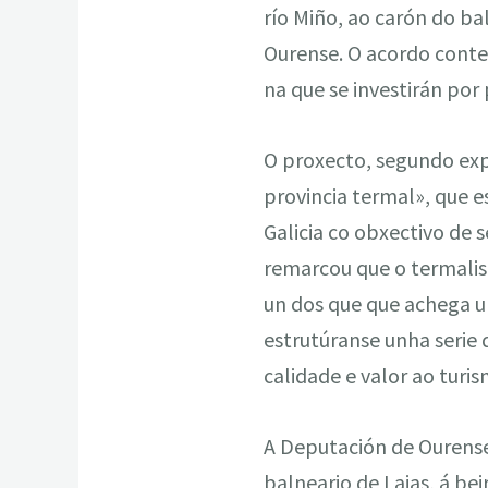
río Miño, ao carón do ba
Ourense. O acordo conte
na que se investirán por
O proxecto, segundo exp
provincia termal», que 
Galicia co obxectivo de 
remarcou que o termalism
un dos que que achega un
estrutúranse unha serie
calidade e valor ao turi
A Deputación de Ourense
balneario de Laias, á bei