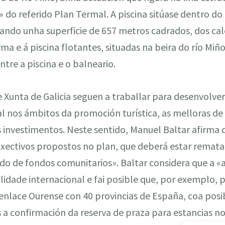
s» do referido Plan Termal. A piscina sitúase dentro
pando unha superficie de 657 metros cadrados, dos ca
a e á piscina flotantes, situadas na beira do río Miñ
tre a piscina e o balneario.
Xunta de Galicia seguen a traballar para desenvolver 
 nos ámbitos da promoción turística, as melloras de 
 investimentos. Neste sentido, Manuel Baltar afirma q
bxectivos propostos no plan, que deberá estar remat
odo de fondos comunitarios». Baltar considera que a 
ilidade internacional e fai posible que, por exemplo
nlace Ourense con 40 provincias de España, coa posib
 a confirmación da reserva de praza para estancias no