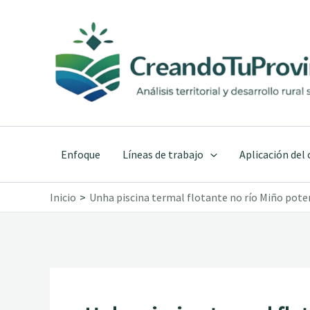
Ir
al
contenido
Enfoque
Líneas de trabajo
Aplicación del
Inicio
Unha piscina termal flotante no río Miño pote