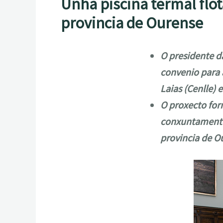
Unha piscina termal flot
provincia de Ourense
O presidente d
convenio para a
Laias (Cenlle)
O proxecto for
conxuntamente 
provincia de O