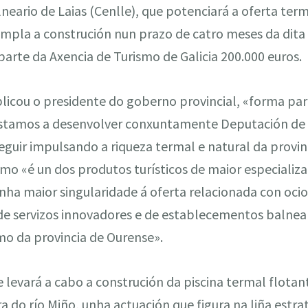
lneario de Laias (Cenlle), que potenciará a oferta term
mpla a construción nun prazo de catro meses da dita 
 parte da Axencia de Turismo de Galicia 200.000 euros.
licou o presidente do goberno provincial, «forma par
estamos a desenvolver conxuntamente Deputación de 
seguir impulsando a riqueza termal e natural da provin
o «é un dos produtos turísticos de maior especializa
ha maior singularidade á oferta relacionada con ocio 
 de servizos innovadores e de establecementos balnea
smo da provincia de Ourense».
 levará a cabo a construción da piscina termal flota
ra do río Miño, unha actuación que figura na liña estra