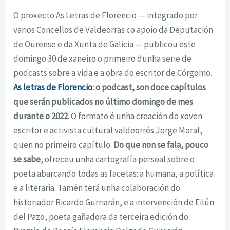
O proxecto As Letras de Florencio — integrado por
varios Concellos de Valdeorras co apoio da
Deputación
de Ourense e da Xunta de Galicia — publicou este
domingo 30 de xaneiro o primeiro
dunha serie de
podcasts sobre a vida e a obra do escritor de Córgomo.
As letras de Florencio
: o
podcast
, son doce capítulos
que serán publicados no último domingo de mes
durante o 2022
.
O formato é unha creación do xoven
escritor e activista cultural valdeorrés
Jorge Moral
,
quen no
primeiro capítulo:
Do que non se fala, pouco
se sabe
, ofreceu unha cartografía persoal sobre o
poeta abarcando todas as facetas: a humana, a política
e a literaria. Tamén terá unha colaboración
do
historiador Ricardo Gurriarán, e a intervención de Eilún
del Pazo, poeta gañadora da terceira
edición do