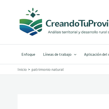
Ir
al
contenido
Enfoque
Líneas de trabajo
Aplicación del
Inicio
patrimonio natural