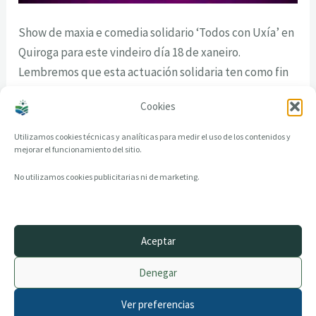
Show de maxia e comedia solidario ‘Todos con Uxía’ en
Quiroga para este vindeiro día 18 de xaneiro.
Lembremos que esta actuación solidaria ten como fin
axudar mediante a recaudación de fondos á pequena
Cookies
Uxía que naceu sen unha man.
Utilizamos cookies técnicas y analíticas para medir el uso de los contenidos y
mejorar el funcionamiento del sitio.
No utilizamos cookies publicitarias ni de marketing.
Aceptar
© 2014–2026 creandotuprovincia.es · Todos los derechos reservados
Denegar
Aviso legal
Política de Privacidad
Ver preferencias
Política de Cookies