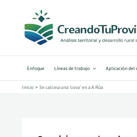
Ir
al
contenido
Enfoque
Líneas de trabajo
Aplicación del
Inicio
Se calcina una ‘cova’ en a A Rúa