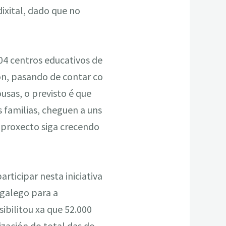
ixital, dado que no
104 centros educativos de
ión, pasando de contar co
ousas, o previsto é que
s familias, cheguen a uns
 proxecto siga crecendo
ticipar nesta iniciativa
 galego para a
ibilitou xa que 52.000
ización do total das do