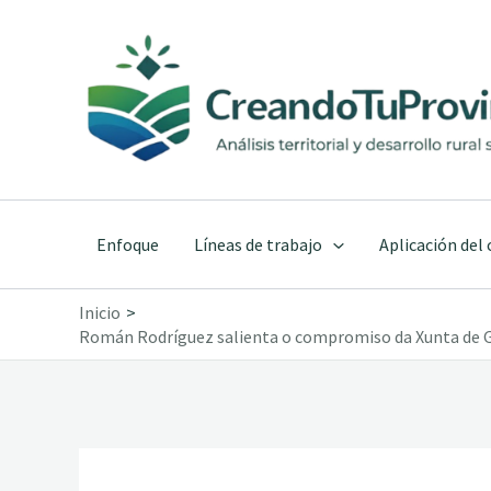
Ir
al
contenido
Enfoque
Líneas de trabajo
Aplicación del
Inicio
Román Rodríguez salienta o compromiso da Xunta de Gali