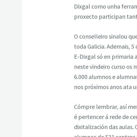
Dixgal como unha ferram
proxecto participan tan
O conselleiro sinalou qu
toda Galicia. Ademais, 5
E-Dixgal só en primaria a
neste vindeiro curso os m
6.000 alumnos e alumnas
nos próximos anos ata u
Cómpre lembrar, así mesm
é pertencer á rede de ce
dixitalización das aulas
alumnos de 531 centros e