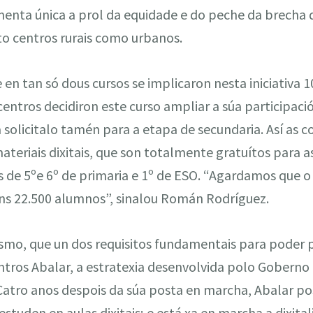
enta única a prol da equidade e do peche da brecha d
to centros rurais como urbanos.
e en tan só dous cursos se implicaron nesta iniciativa 
 centros decidiron este curso ampliar a súa participac
 solicitalo tamén para a etapa de secundaria. Así as c
ateriais dixitais, que son totalmente gratuítos para a
 de 5ºe 6º de primaria e 1º de ESO. “Agardamos que o
ns 22.500 alumnos”, sinalou Román Rodríguez.
o, que un dos requisitos fundamentais para poder par
ntros Abalar, a estratexia desenvolvida polo Goberno
. Catro anos despois da súa posta en marcha, Abalar pos
studen en aulas dixitais; e está xa en marcha a dixital