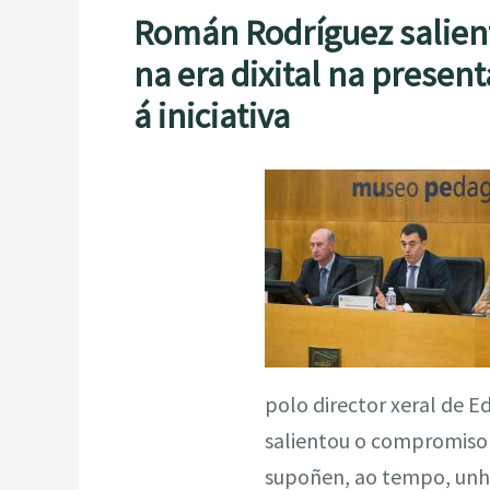
Román Rodríguez salient
na era dixital na presen
á iniciativa
polo director xeral de E
salientou o compromiso d
supoñen, ao tempo, unha