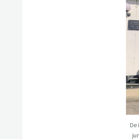
De 
ju