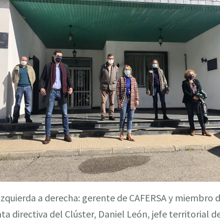
izquierda a derecha: gerente de CAFERSA y miembro d
nta directiva del Clúster, Daniel León, jefe territorial de