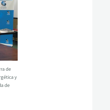
rra de
rgética y
da de