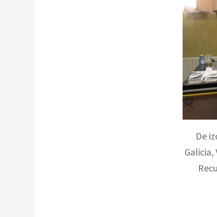
De iz
Galicia,
Recu