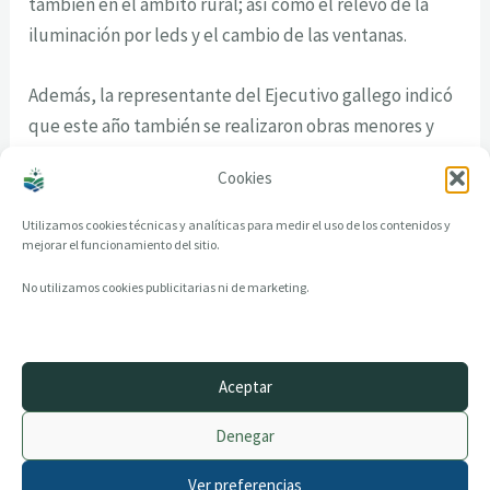
también en el ámbito rural; así como el relevo de la
iluminación por leds y el cambio de las ventanas.
Además, la representante del Ejecutivo gallego indicó
que este año también se realizaron obras menores y
reparaciones en los edificios judiciales de Ribadavia,
Cookies
Bande, Ourense capital y en el Palacio de Justicia.
Utilizamos cookies técnicas y analíticas para medir el uso de los contenidos y
mejorar el funcionamiento del sitio.
No utilizamos cookies publicitarias ni de marketing.
Aceptar
© 2014–2026 creandotuprovincia.es · Todos los derechos reservados
Denegar
Aviso legal
Política de Privacidad
Ver preferencias