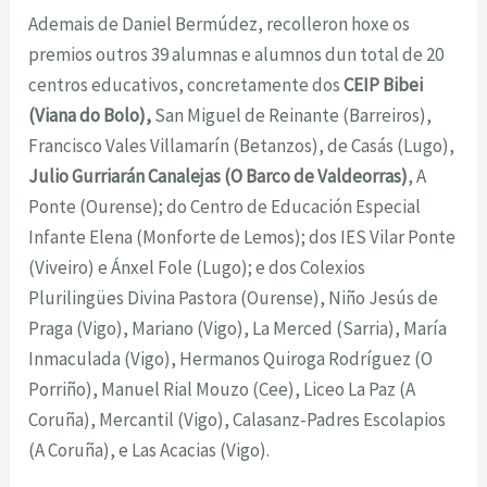
Ademais de Daniel Bermúdez, recolleron hoxe os
premios outros 39 alumnas e alumnos dun total de 20
centros educativos, concretamente dos
CEIP Bibei
(Viana do Bolo),
San Miguel de Reinante (Barreiros),
Francisco Vales Villamarín (Betanzos), de Casás (Lugo),
Julio Gurriarán Canalejas (O Barco de Valdeorras)
, A
Ponte (Ourense); do Centro de Educación Especial
Infante Elena (Monforte de Lemos); dos IES Vilar Ponte
(Viveiro) e Ánxel Fole (Lugo); e dos Colexios
Plurilingües Divina Pastora (Ourense), Niño Jesús de
Praga (Vigo), Mariano (Vigo), La Merced (Sarria), María
Inmaculada (Vigo), Hermanos Quiroga Rodríguez (O
Porriño), Manuel Rial Mouzo (Cee), Liceo La Paz (A
Coruña), Mercantil (Vigo), Calasanz-Padres Escolapios
(A Coruña), e Las Acacias (Vigo).