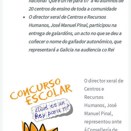
nacional ‘Que é un rei para ti?’ a 40 alumnos de
20 centros de ensino de toda a comunidade
O director xeral de Centros e Recursos
Humanos, José Manuel Pinal, participou na
entrega de galardóns, un acto no que se deu a
coñecer o nome do gañador autonómico, que
representará a Galicia na audiencia co Rei
O director xeral de
Centros e
Recursos
Humanos, José
Manuel Pinal,
representou onte
á Consellería de