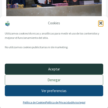
Cookies
Utilizamos cookies técnicas y analíticas para medir el uso de los contenidos y
mejorar el funcionamiento del sitio.
No utilizamos cookies publicitarias ni de marketing.
Aceptar
© 2014–2026 creandotuprovincia.es · Todos los derechos reservados
Denegar
Aviso legal
Política de Privacidad
Ver preferencias
Política de Cookies
Archivo histórico
Contacto
Política de Cookies
Política de Privacidad
Aviso legal