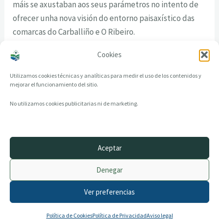
máis se axustaban aos seus parámetros no intento de
ofrecer unha nova visión do entorno paisaxístico das
comarcas do Carballiño e O Ribeiro.
Cookies
Utilizamos cookies técnicas y analíticas para medir el uso de los contenidos y
mejorar el funcionamiento del sitio.
No utilizamos cookies publicitarias ni de marketing.
Aceptar
© 2014–2026 creandotuprovincia.es · Todos los derechos reservados
Denegar
Aviso legal
Política de Privacidad
Ver preferencias
Política de Cookies
Archivo histórico
Contacto
Política de Cookies
Política de Privacidad
Aviso legal