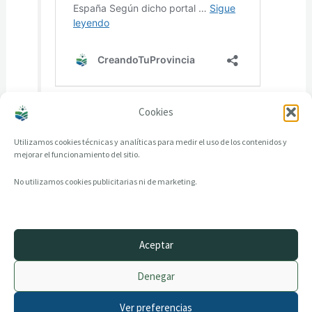
Cookies
Utilizamos cookies técnicas y analíticas para medir el uso de los contenidos y
mejorar el funcionamiento del sitio.
No utilizamos cookies publicitarias ni de marketing.
Aceptar
© 2014–2026 creandotuprovincia.es · Todos los derechos reservados
Denegar
Aviso legal
Política de Privacidad
Ver preferencias
Política de Cookies