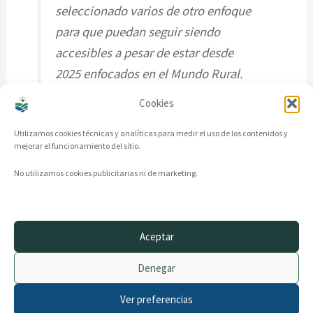
seleccionado varios de otro enfoque
para que puedan seguir siendo
accesibles a pesar de estar desde
2025 enfocados en el Mundo Rural.
Cookies
Utilizamos cookies técnicas y analíticas para medir el uso de los contenidos y
mejorar el funcionamiento del sitio.
No utilizamos cookies publicitarias ni de marketing.
Aceptar
© 2014–2026 creandotuprovincia.es · Todos los derechos reservados
Denegar
Aviso legal
Política de Privacidad
Ver preferencias
Política de Cookies