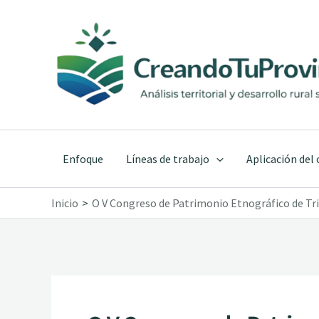
Ir
al
contenido
Enfoque
Líneas de trabajo
Aplicación del
Inicio
O V Congreso de Patrimonio Etnográfico de Trive