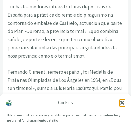
cunha das mellores infraestruturas deportivas de
España para a práctica do remo e do piragüismo na
contorna do embalse de Castrelo, actuación que parte
do Plan «Ourense, a provincia termal», «que combina
saúde, deporte e lecer, e que ten como obxectivo
poñer en valor unha das principais singularidades da
nosa provincia como é o termalismo».
Fernando Climent, remero español, foi Medalla de
Prata nas Olimpíadas de Los Ángeles en 1984, en «Dous
sen timonel», xunto a Luis María Lasúrtegui. Participou
en 17 campionatos do mundo, conseguindo 9
Cookies
medallas, e en 4 Xogos Olímpicos.
Utilizamos cookies técnicas y analíticas para medir el uso de los contenidos y
mejorar el funcionamiento del sitio.