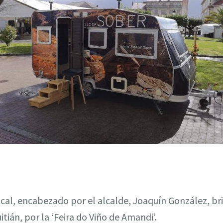
cal, encabezado por el alcalde, Joaquín González, br
tián, por la ‘Feira do Viño de Amandi’.