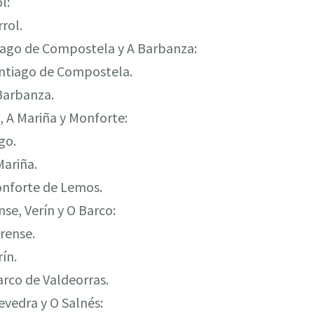
l:
rrol.
tiago de Compostela y A Barbanza:
Santiago de Compostela.
 Barbanza.
o, A Mariña y Monforte:
go.
Mariña.
Monforte de Lemos.
nse, Verín y O Barco:
urense.
rín.
Barco de Valdeorras.
evedra y O Salnés: