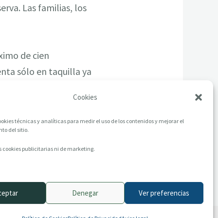
va. Las familias, los
áximo de cien
nta sólo en taquilla ya
Cookies
okies técnicas y analíticas para medir el uso de los contenidos y mejorar el
o del sitio.
 cookies publicitarias ni de marketing.
ceptar
Denegar
Ver preferencias