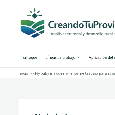
Ir
al
contenido
Enfoque
Líneas de trabajo
Aplicación del
Inicio
«My baby is a queen», enorme trabajo para el 