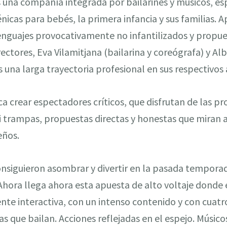
 una compañía integrada por bailarines y músicos, es
nicas para bebés, la primera infancia y sus familias.
lenguajes provocativamente no infantilizados y propu
ctores, Eva Vilamitjana (bailarina y coreógrafa) y Alb
 una larga trayectoria profesional en sus respectivos 
ca crear espectadores críticos, que disfrutan de las p
ni trampas, propuestas directas y honestas que miran a
eños.
onsiguieron asombrar y divertir en la pasada tempora
hora llega ahora esta apuesta de alto voltaje donde e
te interactiva, con un intenso contenido y con cuatro 
s que bailan. Acciones reflejadas en el espejo. Músicos