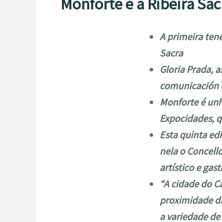
Monforte e a Ribeira Sa
A primeira ten
Sacra
Gloria Prada, a
comunicación 
Monforte é unh
Expocidades, q
Esta quinta edi
nela o Concell
artístico e gas
“A cidade do C
proximidade dad
a variedade de 