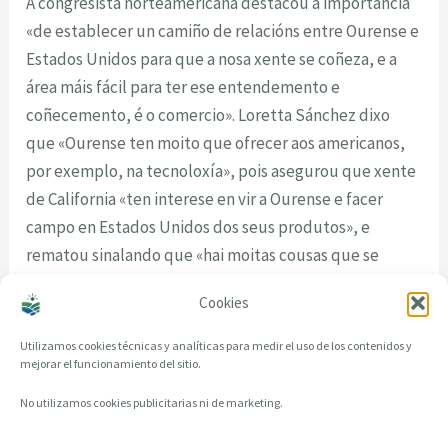
A congresista norteamericana destacou a importancia
«de establecer un camiño de relacións entre Ourense e
Estados Unidos para que a nosa xente se coñeza, e a
área máis fácil para ter ese entendemento e
coñecemento, é o comercio». Loretta Sánchez dixo
que «Ourense ten moito que ofrecer aos americanos,
por exemplo, na tecnoloxía», pois asegurou que xente
de California «ten interese en vir a Ourense e facer
campo en Estados Unidos dos seus produtos», e
rematou sinalando que «hai moitas cousas que se
poden facer e, este é o primeiro paso, e sempre se
Cookies
comeza cun primeiro paso».
Utilizamos cookies técnicas y analíticas para medir el uso de los contenidos y
mejorar el funcionamiento del sitio.
No utilizamos cookies publicitarias ni de marketing.