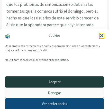
que los problemas de sintonización se deban a las
tormentas que la comarca sufrió el domingo, pero el
hecho es que los usuarios de este servicio carecen de
él sin que la operadora parece que haya intentado
ponerles solución.
Cookies
Utilizamos cookies técnicas y analíticas para medir el uso de los contenidos y
mejorar el funcionamiento del sitio.
No utilizamos cookies publicitarias ni de marketing.
Aceptar
© 2014–2026 creandotuprovincia.es · Todos los derechos reservados
Denegar
Aviso legal
Política de Privacidad
Ver preferencias
Política de Cookies
Archivo histórico